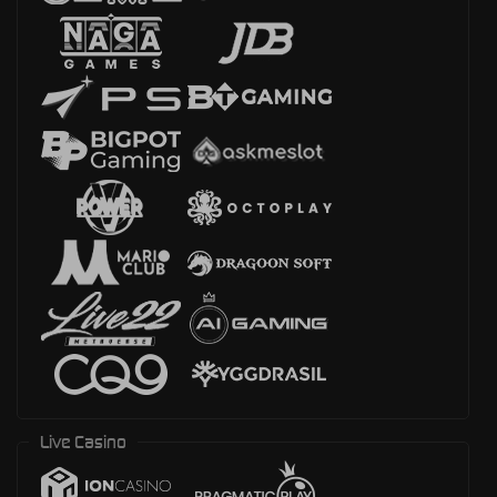
Live Casino