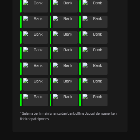
* Selama bank maintenance dan bank offline deposit dan penarikan
tidak dapat diproses