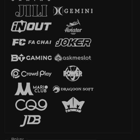
Poker