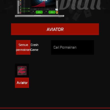
AVIATOR
Semua
Crash
permainan
Game
Aviator