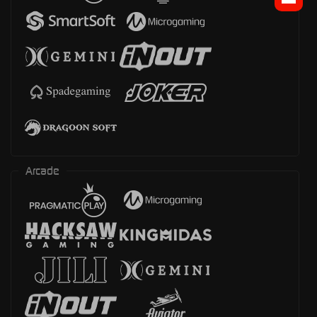
Arcade