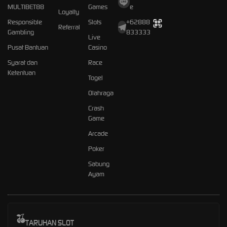
MULTIBET88
Games
e
Loyalty
Responsible
Slots
+62888
Referral
Gambling
833333
Live
Pusat Bantuan
Casino
Syarat dan
Race
Ketentuan
Togel
Olahraga
Crash
Game
Arcade
Poker
Sabung
Ayam
TARUHAN SLOT