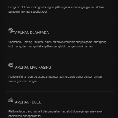
Penyedia slot online dengan beragam pilihan game menarik yang memudahkan
pemain untuk mencapai jackpot
TARUHAN OLAHRAGA
Sportsbook Gaming Platform Terbaik menawarkan lebih banyak game, odds yang
lebih tinggi, dan menyediakan pilihan yang lebih banyak untuk pemain.
TARUHAN LIVE KASINO
Platform Pilihan bagi perusahaan-perusahaan terbaik di dunia, dengan pilihan
variasi game terbanyak
TARUHAN TOGEL
Platform togel yang menarik dari perusahan terbaik di dunia yang menawarkan
hadiah kemenangan besar