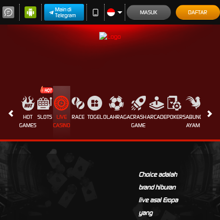
Main di
MASUK
DAFTAR
Telegram
HOT
SLOTS
LIVE
RACE
TOGEL
OLAHRAGA
CRASH
ARCADE
POKER
SABUNG
PROMO
GAMES
CASINO
GAME
AYAM
Choice adalah
brand hiburan
live asal Eropa
yang