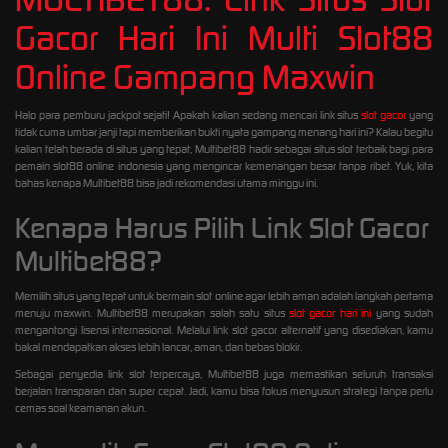
Gacor Hari Ini Multi Slot88
Online Gampang Maxwin
Halo para pemburu jackpot sejati! Apakah kalian sedang mencari link situs
slot gacor
yang
tidak cuma umbar janji tapi memberikan bukti nyata gampang menang hari ini? Kalau begitu
kalian telah berada di situs yang tepat, Multibet88 hadir sebagai situs slot terbaik bagi para
pemain slot88 online indonesia yang mengincar kemenangan besar tanpa ribet. Yuk, kita
bahas kenapa Multibet88 bisa jadi rekomendasi utama minggu ini.
Kenapa Harus Pilih Link Slot Gacor
Multibet88?
Memilih situs yang tepat untuk bermain slot online agar lebih aman adalah langkah pertama
menuju maxwin. Multibet88 merupakan salah satu situs
slot gacor hari ini
yang sudah
mengantongi lisensi internasional. Melalui link slot gacor alternatif yang disediakan, kamu
bakal mendapatkan akses lebih lancar, aman, dan bebas blokir.
Sebagai penyedia link slot terpercaya, Multibet88 juga memastikan seluruh transaksi
berjalan transparan dan super cepat. Jadi, kamu bisa fokus menyusun strategi tanpa perlu
cemas soal keamanan akun.